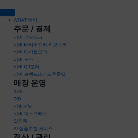
콘텐츠로
건너뛰기
WHAT 비버
주문 / 결제
비버 키오스크
비버 배리어프리 키오스크
비버 테이블오더
비버 포스
비버 QR오더
비버 브랜드스마트주문앱
매장 운영
KDS
DID
서빙로봇
비버 익스프레스
알림톡
AI 상품추천 서비스
정산 / 관리