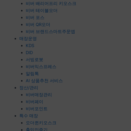
비버 배리어프리 키오스크
비버 테이블오더
비버 포스
비버 QR오더
비버 브랜드스마트주문앱
매장운영
KDS
DID
서빙로봇
비버익스프레스
알림톡
AI 상품추천 서비스
정산/관리
비버매장관리
비버페이
비버포인트
특수 매장
오더퀸키오스크
출입인증기