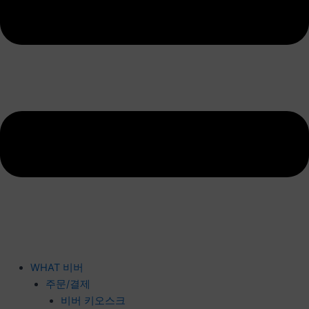
WHAT 비버
주문/결제
비버 키오스크