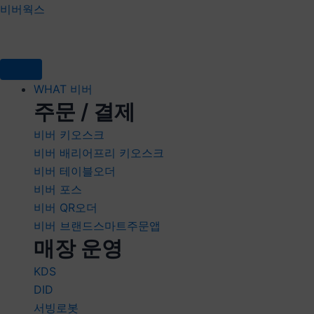
콘텐츠로
Post
비버웍스
건너뛰기
navigation
WHAT 비버
주문 / 결제
비버 키오스크
비버 배리어프리 키오스크
비버 테이블오더
비버 포스
비버 QR오더
비버 브랜드스마트주문앱
매장 운영
KDS
DID
서빙로봇