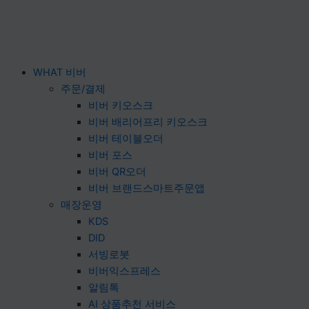
WHAT 비버
주문/결제
비버 키오스크
비버 배리어프리 키오스크
비버 테이블오더
비버 포스
비버 QR오더
비버 브랜드스마트주문앱
매장운영
KDS
DID
서빙로봇
비버익스프레스
알림톡
AI 상품추천 서비스