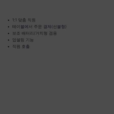
1:1 맞춤 직원
테이블에서 주문 결제(선불형)
보조 배터리/거치형 겸용
업셀링 기능
직원 호출