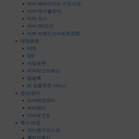
비버 배리어프리 키오스크
비버 테이블오더
비버 포스
비버 QR오더
비버 브랜드스마트주문앱
매장운영
KDS
DID
서빙로봇
비버익스프레스
알림톡
AI 상품추천 서비스
정산/관리
비버매장관리
비버페이
비버포인트
특수 매장
오더퀸키오스크
출입인증기