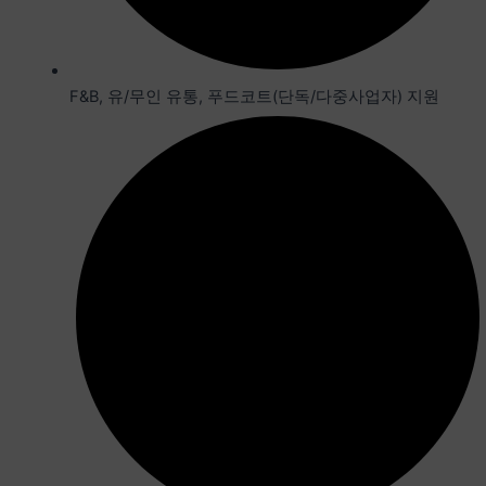
F&B, 유/무인 유통, 푸드코트(단독/다중사업자) 지원