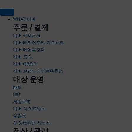
콘텐츠로
건너뛰기
WHAT 비버
주문 / 결제
비버 키오스크
비버 배리어프리 키오스크
비버 테이블오더
비버 포스
비버 QR오더
비버 브랜드스마트주문앱
매장 운영
KDS
DID
서빙로봇
비버 익스프레스
알림톡
AI 상품추천 서비스
정산 / 관리