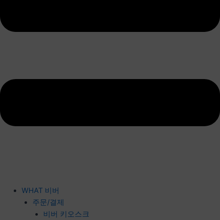
WHAT 비버
주문/결제
비버 키오스크